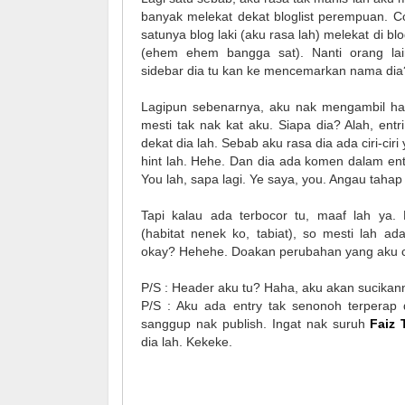
banyak melekat dekat bloglist perempuan. C
satunya blog laki (aku rasa lah) melekat di blo
(ehem ehem bangga sat). Nanti orang lai
sidebar dia tu kan ke mencemarkan nama dia
Lagipun sebenarnya, aku nak mengambil hati
mesti tak nak kat aku. Siapa dia? Alah, entr
dekat dia lah. Sebab aku rasa dia ada ciri-ciri 
hint lah. Hehe. Dan dia ada komen dalam ent
You lah, sapa lagi. Ye saya, you. Angau taha
Tapi kalau ada terbocor tu, maaf lah ya. D
(habitat nenek ko, tabiat), so mesti lah ada
okay? Hehehe. Doakan perubahan yang aku cu
P/S : Header aku tu? Haha, aku akan sucik
P/S : Aku ada entry tak senonoh terperap d
sanggup nak publish. Ingat nak suruh
Faiz 
dia lah. Kekeke.