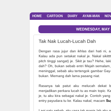
HOME
CARTOON
DIARY
AYAM-MAN
NO
WEDNESDAY, MAY 0
Tak Nak Lucah-Lucah Dah
Dengan rasa jujur dan ikhlas dari hati ni,
Kalau ada pun setakat nakal je. Nakal sikitttt
pitch tinggi sangat) je. Sikit je tau? Hehe, l
dah? Oh, bukan sebab entri Mejah semalam
meninggal, sebab aku tertengok gambar Gay-
bukan. Memang dah lama pasang niat.
Rasanya tak patut aku melucah dekat 
menjadikan perkara lucah tu as main topic. Kal
je, tu aku kira sebagai nakal je. Contoh ya
entry payudara tu ke. Kalau nakal, macam
Su
Lagi satu sebab, aku rasa tak manis lah aku