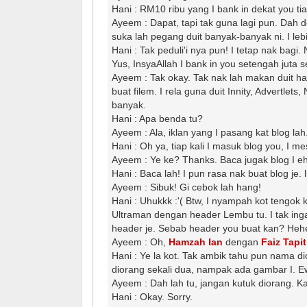
Hani : RM10 ribu yang I bank in dekat you tia
Ayeem : Dapat, tapi tak guna lagi pun. Dah dek
suka lah pegang duit banyak-banyak ni. I lebi
Hani : Tak peduli'i nya pun! I tetap nak bagi.
Yus, InsyaAllah I bank in you setengah juta 
Ayeem : Tak okay. Tak nak lah makan duit har
buat filem. I rela guna duit Innity, Advertlets
banyak.
Hani : Apa benda tu?
Ayeem : Ala, iklan yang I pasang kat blog lah
Hani : Oh ya, tiap kali I masuk blog you, I mes
Ayeem : Ye ke? Thanks. Baca jugak blog I e
Hani : Baca lah! I pun rasa nak buat blog je
Ayeem : Sibuk! Gi cebok lah hang!
Hani : Uhukkk :'( Btw, I nyampah kot tengo
Ultraman dengan header Lembu tu. I tak inga
header je. Sebab header you buat kan? Heh
Ayeem : Oh,
Hamzah Ian
dengan
Faiz Tapit
Hani : Ye la kot. Tak ambik tahu pun nama di
diorang sekali dua, nampak ada gambar I. Ew
Ayeem : Dah lah tu, jangan kutuk diorang. Ka
Hani : Okay. Sorry.