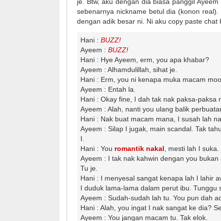
je. Btw, aku dengan dia biasa panggil Ayee
sebenarnya nickname betul dia (konon real).
dengan adik besar ni. Ni aku copy paste chat 
Hani :
BUZZ!
Ayeem :
BUZZ!
Hani : Hye Ayeem, erm, you apa khabar?
Ayeem : Alhamdulillah, sihat je.
Hani : Erm, you ni kenapa muka macam moo
Ayeem : Entah la.
Hani : Okay fine, I dah tak nak paksa-paksa 
Ayeem : Alah, nanti you ulang balik perbuatan
Hani : Nak buat macam mana, I susah lah na
Ayeem : Silap I jugak, main scandal. Tak tahu
I.
Hani : You
romantik nakal
, mesti lah I suka.
Ayeem : I tak nak kahwin dengan you bukan a
Tu je.
Hani : I menyesal sangat kenapa lah I lahir a
I duduk lama-lama dalam perut ibu. Tunggu sa
Ayeem : Sudah-sudah lah tu. You pun dah a
Hani : Alah, you ingat I nak sangat ke dia? S
Ayeem : You jangan macam tu. Tak elok.