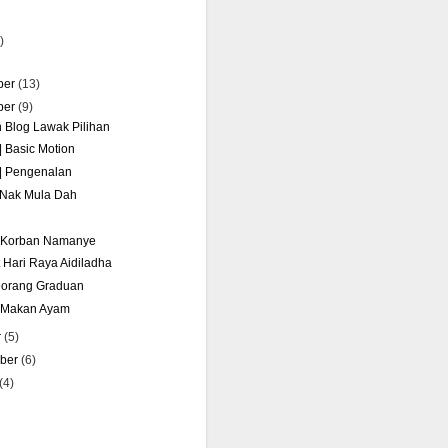
)
ber
(13)
ber
(9)
n Blog Lawak Pilihan
 | Basic Motion
 | Pengenalan
l Nak Mula Dah
u Korban Namanye
 Hari Raya Aidiladha
eorang Graduan
 Makan Ayam
r
(5)
mber
(6)
(4)