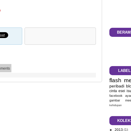
s
BERAM
ments
LABEL
flash
me
peribadi
bl
cinta
esei
is
facebook
aya
gambar
mee
kehidupan
KOLEK
►
2013
(1)