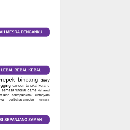
AH MESRA DENGANKU
 LEBAL BEBAL KEBAL
repek
bincang
diary
ogging
cartoon
tahukahkorang
u semasa
tutorial
game
4shared
m-man
sentapmaknak
cintaayam
ya
peribahasamoden
hipotesis
SI SEPANJANG ZAMAN