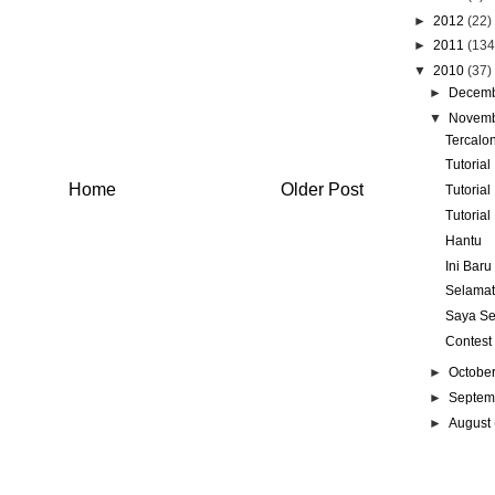
►
2012
(22)
►
2011
(134
▼
2010
(37)
►
Decem
▼
Novem
Tercalo
Tutorial
Home
Older Post
Tutorial
Tutoria
Hantu
Ini Bar
Selamat
Saya S
Contest
►
Octobe
►
Septe
►
August