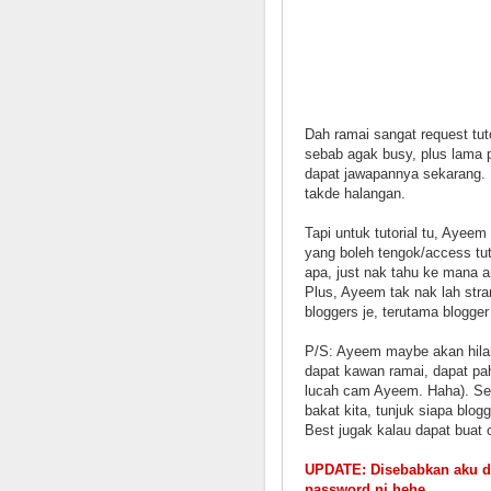
Dah ramai sangat request tut
sebab agak busy, plus lama p
dapat jawapannya sekarang. I
takde halangan.
Tapi untuk tutorial tu, Ayee
yang boleh tengok/access tut
apa, just nak tahu ke mana 
Plus, Ayeem tak nak lah stran
bloggers je, terutama blogge
P/S: Ayeem maybe akan hila
dapat kawan ramai, dapat pah
lucah cam Ayeem. Haha). Sem
bakat kita, tunjuk siapa blog
Best jugak kalau dapat buat c
UPDATE: Disebabkan aku da
password ni hehe.